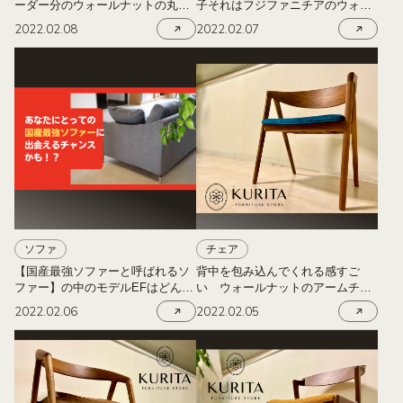
ーダー分のウォールナットの丸テ
子それはフジファニチアのウォー
ーブル プードル
ルナットのアームチェア なぎ
2022.02.08
2022.02.07
ソファ
チェア
【国産最強ソファーと呼ばれるソ
背中を包み込んでくれる感すご
ファー】の中のモデルEFはどんな
い ウォールナットのアームチェ
ソファーなの？
ア ハープ
2022.02.06
2022.02.05