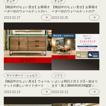
チェア
チェア
【検品中のちょい見せ】お客様オ
【検品中のちょい見せ】お客様オ
ーダー分のウォールナットのハー
ーダー分のウォールナットのアー
フアームチェア オメガ
ムチェアNICO（ニコ）
2022.02.27
2022.02.25
サイドボード・シェルフ
ソファ
【検品中のちょい見せ】ウォール
いよいよ明日２月２３日～始まり
ナットの美しいサイドボード 広
ます！第２弾MARUICHI協賛ソフ
島の西区商工センターにある栗田
ァのワンランクアップキャンペー
2022.02.23
2022.02.22
家具
ン