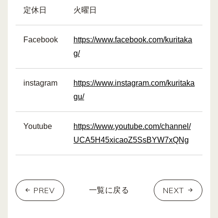
定休日
火曜日
Facebook
https://www.facebook.com/kuritaka
g/
instagram
https://www.instagram.com/kuritaka
gu/
Youtube
https://www.youtube.com/channel/
UCA5H45xicaoZ5SsBYW7xQNg
PREV
NEXT
一覧に戻る