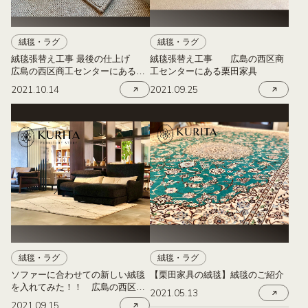
絨毯・ラグ
絨毯・ラグ
絨毯張替え工事 最後の仕上げ
絨毯張替え工事 広島の西区商
広島の西区商工センターにある栗
工センターにある栗田家具
田家具
2021.10.14
2021.09.25
絨毯・ラグ
絨毯・ラグ
ソファーに合わせての新しい絨毯
【栗田家具の絨毯】絨毯のご紹介
を入れてみた！！ 広島の西区商
2021.05.13
工センターにある栗田家具
2021.09.15