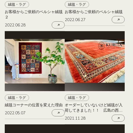
絨毯・ラグ
絨毯・ラグ
お客様からご依頼のペルシャ絨毯
お客様からご依頼のペルシャ絨毯
２
2022.06.27
2022.06.28
絨毯・ラグ
絨毯・ラグ
絨毯コーナーの位置を変えた理由
オーダーしていないけど絨毯が入
荷してきました！！ 広島の西区
2022.05.07
商工センターにある栗田家具
2021.11.28