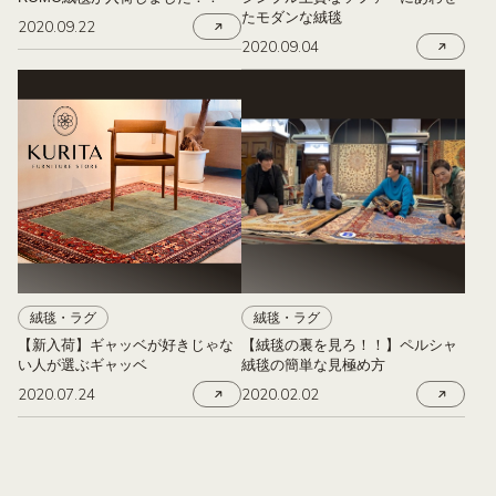
たモダンな絨毯
2020.09.22
2020.09.04
絨毯・ラグ
絨毯・ラグ
【新入荷】ギャッベが好きじゃな
【絨毯の裏を見ろ！！】ペルシャ
い人が選ぶギャッベ
絨毯の簡単な見極め方
2020.07.24
2020.02.02