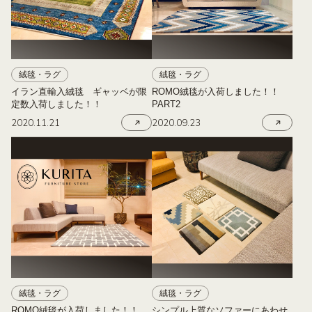
絨毯・ラグ
絨毯・ラグ
イラン直輸入絨毯 ギャッベが限
ROMO絨毯が入荷しました！！
定数入荷しました！！
PART2
2020.11.21
2020.09.23
絨毯・ラグ
絨毯・ラグ
ROMO絨毯が入荷しました！！
シンプル上質なソファーにあわせ