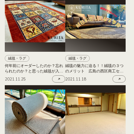
絨毯・ラグ
絨毯・ラグ
何年前にオーダーしたのか？忘れ
絨毯の魅力に迫る！！絨毯の３つ
られたのか？と思った絨毯が入荷
のメリット 広島の西区商工セン
してきました！！ 広島の西区商
ターにある栗田家具
2021.11.25
2021.11.18
工センターにある栗田家具