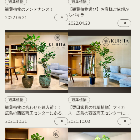
観葉植物
観葉植物
観葉植物のメンテナンス！
【観葉植物選び】お客様ご依頼か
らパキラ
2022.06.21
2022.04.23
観葉植物
観葉植物
観葉植物に合わせた鉢入荷！！
【栗田家具の観葉植物】フィカ
広島の西区商工センターにある栗
ス 広島の西区商工センターにあ
田家具
る栗田家具
2021.10.31
2021.10.08