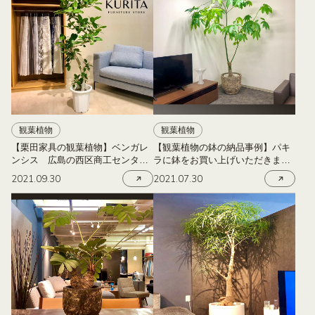
観葉植物
観葉植物
【栗田家具の観葉植物】ベンガレ
【観葉植物の鉢の納品事例】パキ
ンシス 広島の西区商工センター
ラに鉢をお買い上げいただきまし
にある栗田家具
た 広島の西区商工センターにあ
2021.09.30
2021.07.30
る栗田家具