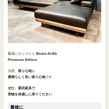
最高にカッコイイ
Model-ALBA
Premiume Edition
当然、
座り心地
も
素晴らしく良い座り心地
です
ぜひ、栗田家具で
実物を体感しに来てください
最後に