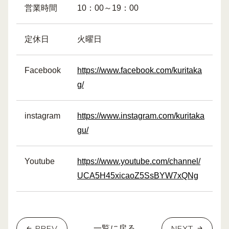
営業時間
10：00～19：00
定休日
火曜日
Facebook
https://www.facebook.com/kuritaka
g/
instagram
https://www.instagram.com/kuritaka
gu/
Youtube
https://www.youtube.com/channel/
UCA5H45xicaoZ5SsBYW7xQNg
PREV
NEXT
一覧に戻る