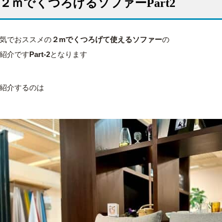
２ｍでくつろげるソファーPart2
気でおススメの
２mでくつろげて使えるソファー
の
紹介です
Part-2
となります
紹介するのは