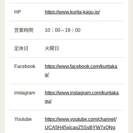
HP
https://www.kurita-kagu.jp/
営業時間
10：00～19：00
定休日
火曜日
Facebook
https://www.facebook.com/kuritaka
g/
instagram
https://www.instagram.com/kuritaka
gu/
Youtube
https://www.youtube.com/channel/
UCA5H45xicaoZ5SsBYW7xQNg