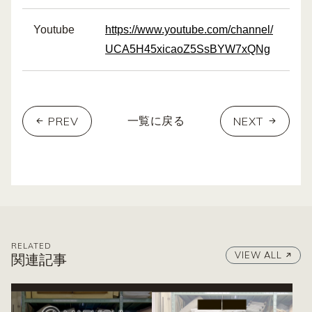
Youtube
https://www.youtube.com/channel/
UCA5H45xicaoZ5SsBYW7xQNg
PREV
NEXT
一覧に戻る
RELATED
VIEW ALL
関連記事