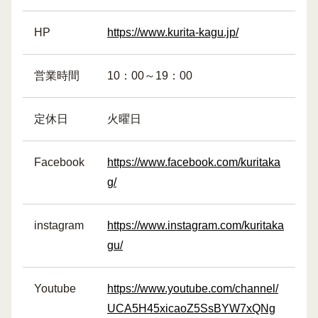
HP
https://www.kurita-kagu.jp/
営業時間
10：00～19：00
定休日
火曜日
Facebook
https://www.facebook.com/kuritaka
g/
instagram
https://www.instagram.com/kuritaka
gu/
Youtube
https://www.youtube.com/channel/
UCA5H45xicaoZ5SsBYW7xQNg