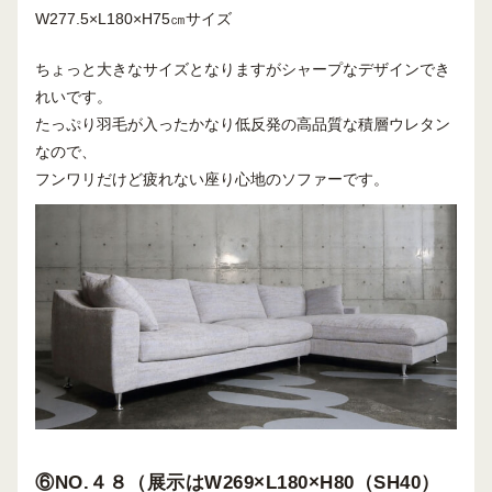
W277.5×L180×H75㎝サイズ
ちょっと大きなサイズとなりますがシャープなデザインでき
れいです。
たっぷり羽毛が入ったかなり低反発の高品質な積層ウレタン
なので、
フンワリだけど疲れない座り心地のソファーです。
⑥NO.４８（展示はW269×L180×H80（SH40）