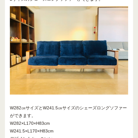
W282㎝サイズとW241.5㎝サイズのシェーズロングソファー
ができます。
W282×L170×H83cm
W241.5×L170×H83cm