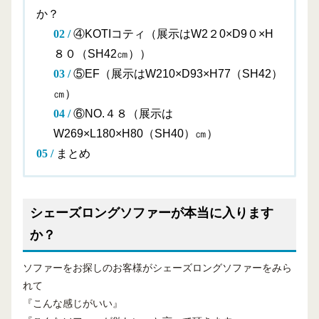
か？
④KOTIコティ（展示はW2２0×D9０×H
８０（SH42㎝））
⑤EF（展示はW210×D93×H77（SH42）
㎝）
⑥NO.４８（展示は
W269×L180×H80（SH40）㎝）
まとめ
シェーズロングソファーが本当に入ります
か？
ソファーをお探しのお客様がシェーズロングソファーをみら
れて
『こんな感じがいい』