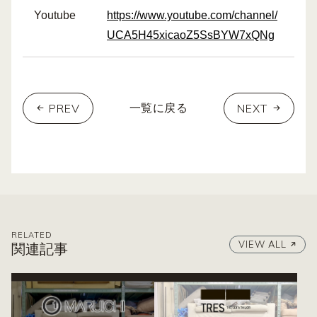
Youtube
https://www.youtube.com/channel/
UCA5H45xicaoZ5SsBYW7xQNg
PREV
NEXT
一覧に戻る
RELATED
VIEW ALL
関連記事