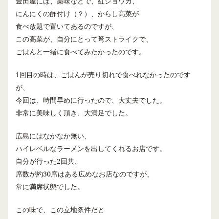
金田屋には、薬味などで、紅ショウガ、
にんにくの酢付け（？）、
からし高菜が
食べ放題で置いてあるのですが、
この高菜が、自分にとって弩ストライクで、
ごはんと一緒に
食べてみたかったのです。
1
回目の時は、ごはんが売り切れで食べれなかったのです
が、
今回は、時間早めに行ったので、大丈夫でした。
非常に美味しく頂き、大満足でした。
広島にはなかなか無い、
ハイレベルなラーメンを出してくれるお店です。
自分が行った
2
回共、
席数が約
30
席はある広めなお店なのですが、
常に満席状態でした。
この味で、この立地条件だと