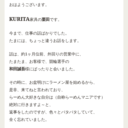
おはようございます。
KURITA
家具の
栗田
です。
今まで、仕事の話ばかりでした。
たまには、ちょっと違うお話をします。
話は、約
1
ヶ月位前、外回りの営業中に、
たまたま、お客様で、競輪選手の
和田誠吾
様にばったりと会いました。
その時に、お盆明けにラーメン屋を始めるから、
是非、来てねと言われており、
らーめん大好きな自分は（自称らーめんマニアです）
絶対に行きますよ～と、
返事をしたのですが、色々とバタバタしていて、
全く忘れていました。