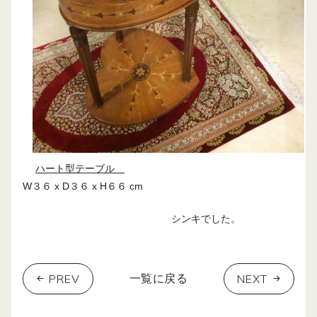
ハート型テーブル
W３６ x D３６ x H６６ cm
シンキでした。
PREV
NEXT
一覧に戻る