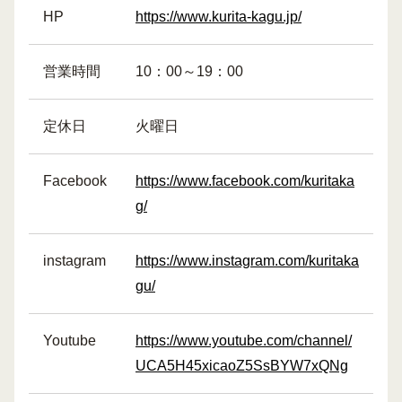
HP
https://www.kurita-kagu.jp/
営業時間
10：00～19：00
定休日
火曜日
Facebook
https://www.facebook.com/kuritaka
g/
instagram
https://www.instagram.com/kuritaka
gu/
Youtube
https://www.youtube.com/channel/
UCA5H45xicaoZ5SsBYW7xQNg