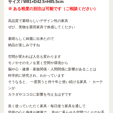
サイズ / W81×D42.5×H85.5cm
※ ある程度の別注は可能です（ご相談ください）
高品質で素晴らしいデザイン性の家具
ぜひ、実物を栗田家具で体感してください
素晴らしく綺麗に出来たので
納品が楽しみですね
空間が変われば人生も変わります
モノやそのモノを置く空間や環境から
脳や心・健康・家族関係・人間関係に影響があることは
科学的に研究され、わかっています
そうなると、 一度買うと何十年と使い続ける家具 ・ カーテ
ンが
カラダやココロに影響を与えるはずです
長く使っていただく家具・毎日使う家具を通して
皆様の心と身体が健康で、 幸せに暮らせる空間づくりのお手