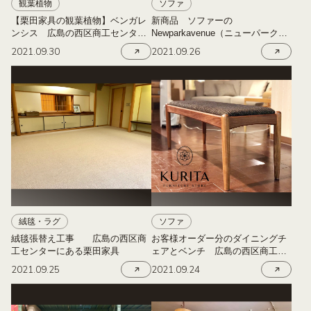
観葉植物
ソファ
【栗田家具の観葉植物】ベンガレ
新商品 ソファーの
ンシス 広島の西区商工センター
Newparkavenue（ニューパークア
にある栗田家具
ベニュー） 広島の西区商工セン
2021.09.30
2021.09.26
ターにある栗田家具
絨毯・ラグ
ソファ
絨毯張替え工事 広島の西区商
お客様オーダー分のダイニングチ
工センターにある栗田家具
ェアとベンチ 広島の西区商工セ
ンターにある栗田家具
2021.09.25
2021.09.24