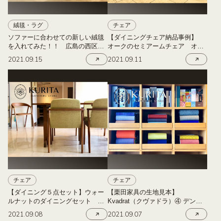
絨毯・ラグ
チェア
ソファーに合わせての新しい絨毯
【ダイニングチェア納品事例】
を入れてみた！！ 広島の西区商
オークのセミアームチェア オメ
工センターにある栗田家具
ガ 広島の西区商工センターにあ
2021.09.15
2021.09.11
る栗田家具
チェア
チェア
【ダイニング５点セット】ウォー
【栗田家具の生地見本】
ルナットのダイニングセット 広
Kvadrat（クヴァドラ）④ デンマ
島の西区商工センターにある栗田
ークの 超有名テキスタイルメーカ
2021.09.08
2021.09.07
家具
ー