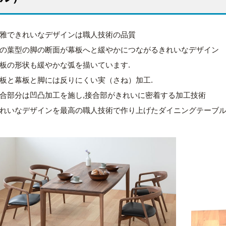
雅できれいなデザインは職人技術の品質
の葉型の脚の断面が幕板へと緩やかにつながるきれいなデザイン
板の形状も緩やかな弧を描いています.
板と幕板と脚には反りにくい実（さね）加工.
合部分は凹凸加工を施し,接合部がきれいに密着する加工技術
れいなデザインを最高の職人技術で作り上げたダイニングテーブ