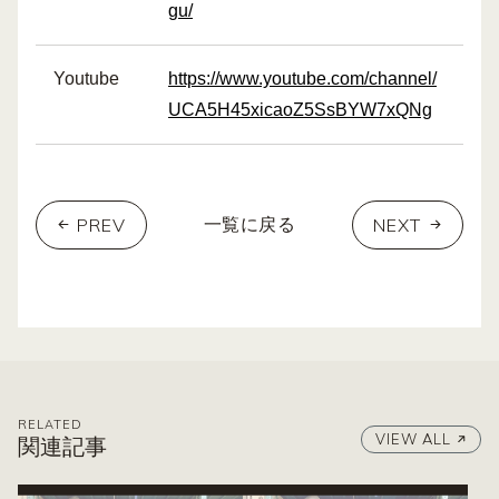
gu/
Youtube
https://www.youtube.com/channel/
UCA5H45xicaoZ5SsBYW7xQNg
PREV
NEXT
一覧に戻る
RELATED
VIEW ALL
関連記事