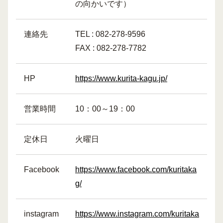
の向かいです）
連絡先
TEL : 082-278-9596
FAX : 082-278-7782
HP
https://www.kurita-kagu.jp/
営業時間
10：00～19：00
定休日
火曜日
Facebook
https://www.facebook.com/kuritaka
g/
instagram
https://www.instagram.com/kuritaka