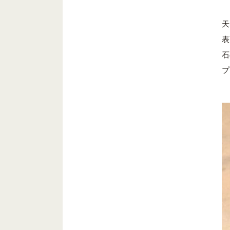
天
表
石
プ