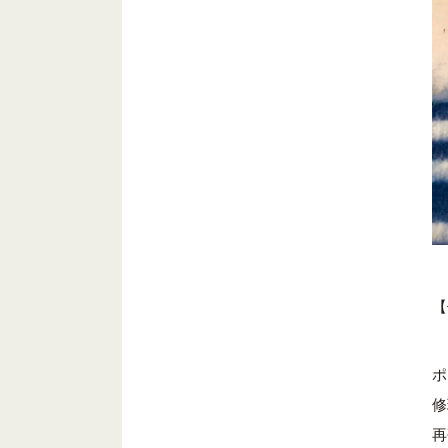
【
ポ
修
再