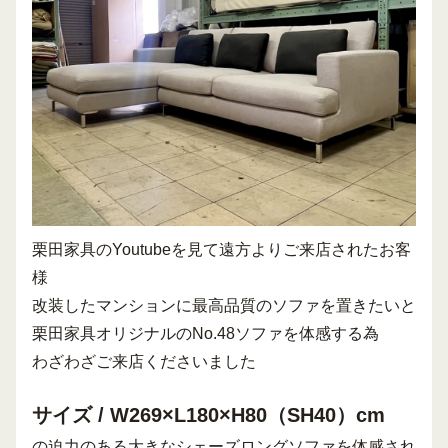
栗田家具のYoutubeを見て遠方よりご来店された
お客
様
改装したマンションに最高品質のソファを置きたいと
栗田家具オリジナルのNo.48ソファを体感する為
わざわざご来店くださいました
サイズ / W269×L180×H80（SH40）cm
の迫力のある大きなシェーズロングソファを体感され