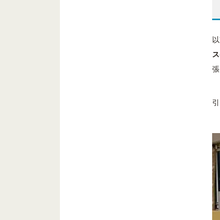
以
ス
張
引