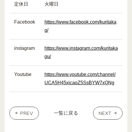
定休日
火曜日
Facebook
https://www.facebook.com/kuritaka
g/
instagram
https://www.instagram.com/kuritaka
gu/
Youtube
https://www.youtube.com/channel/
UCA5H45xicaoZ5SsBYW7xQNg
PREV
NEXT
一覧に戻る