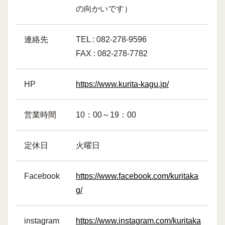
の向かいです）
連絡先
TEL : 082-278-9596
FAX : 082-278-7782
HP
https://www.kurita-kagu.jp/
営業時間
10：00～19：00
定休日
火曜日
Facebook
https://www.facebook.com/kuritaka
g/
instagram
https://www.instagram.com/kuritaka