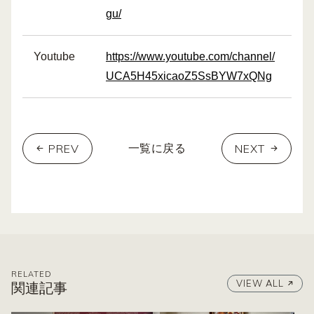
gu/
Youtube
https://www.youtube.com/channel/
UCA5H45xicaoZ5SsBYW7xQNg
PREV
NEXT
一覧に戻る
RELATED
VIEW ALL
関連記事