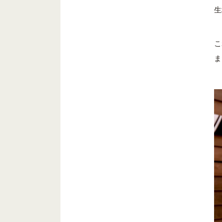
生
こ
ま