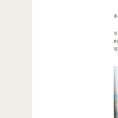
あ
引
約
写