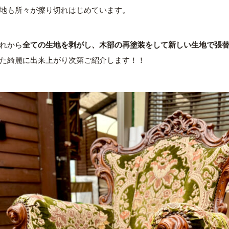
地も所々が擦り切れはじめています。
れから
全ての生地を剥がし、
木部の再塗装をして
新しい生地で張
た綺麗に出来上がり次第ご紹介します！！