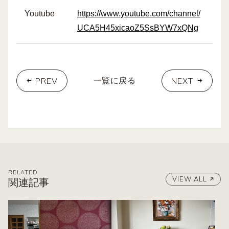
Youtube
https://www.youtube.com/channel/
UCA5H45xicaoZ5SsBYW7xQNg
PREV
NEXT
一覧に戻る
RELATED
VIEW ALL
関連記事