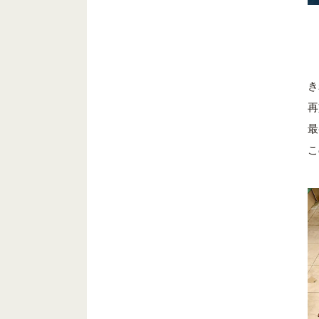
き
再
最
こ