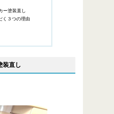
カー塗装直し
だく３つの理由
塗装直し