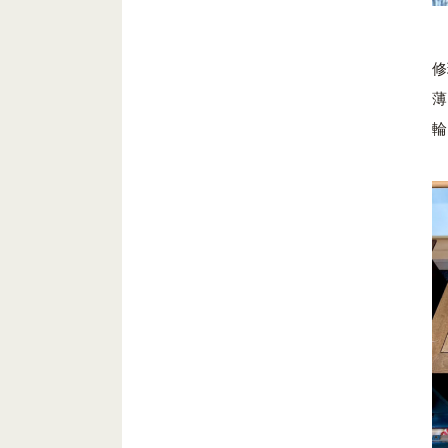
修
薄
輪