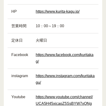
HP
https://www.kurita-kagu.jp/
営業時間
10：00～19：00
定休日
火曜日
Facebook
https://www.facebook.com/kuritaka
g/
instagram
https://www.instagram.com/kuritaka
gu/
Youtube
https://www.youtube.com/channel/
UCA5H45xicaoZ5SsBYW7xQNg