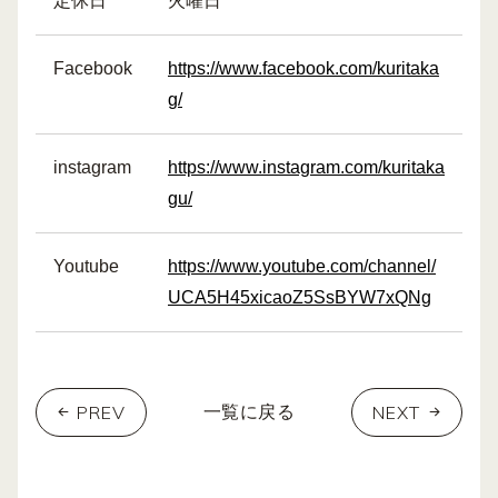
定休日
火曜日
Facebook
https://www.facebook.com/kuritaka
g/
instagram
https://www.instagram.com/kuritaka
gu/
Youtube
https://www.youtube.com/channel/
UCA5H45xicaoZ5SsBYW7xQNg
PREV
NEXT
一覧に戻る