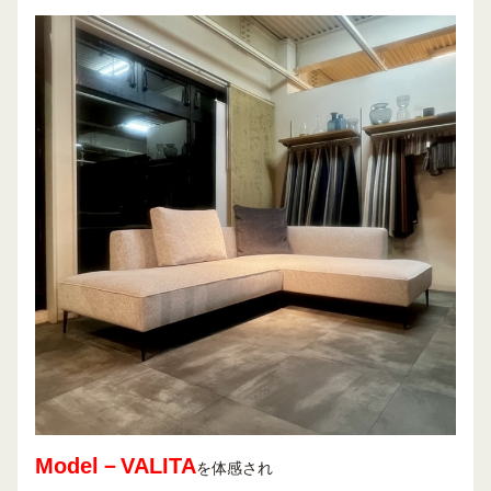
Model－VALITA
を体感され