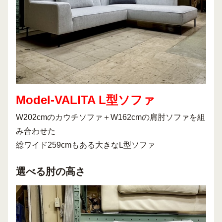
Model-VALITA L型ソファ
W202cmのカウチソファ＋W162cmの肩肘ソファを組
み合わせた
総ワイド259cmもある大きなL型ソファ
選べる肘の高さ