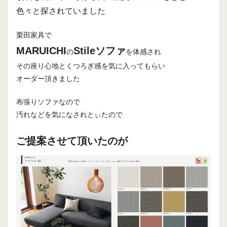
色々と探されていました
栗田家具で
MARUICHI
Stileソファ
の
を体感され
その座り心地とくつろぎ感を気に入ってもらい
オーダー頂きました
布張りソファなので
汚れなどを気になされとぃたので
ご提案させて頂いたのが