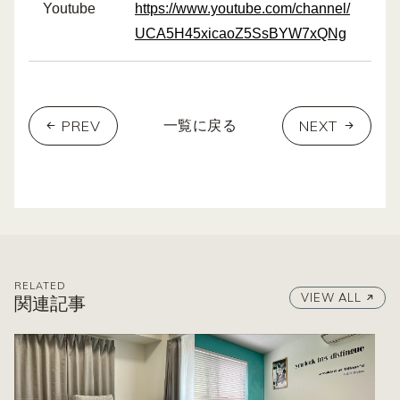
Youtube
https://www.youtube.com/channel/
UCA5H45xicaoZ5SsBYW7xQNg
PREV
NEXT
一覧に戻る
RELATED
VIEW ALL
関連記事