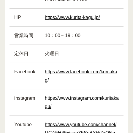
HP
https://www.kurita-kagu.jp/
営業時間
10：00～19：00
定休日
火曜日
Facebook
https://www.facebook.com/kuritaka
g/
instagram
https://www.instagram.com/kuritaka
gu/
Youtube
https://www.youtube.com/channel/
UCA5H45xicaoZ5SsBYW7xQNg