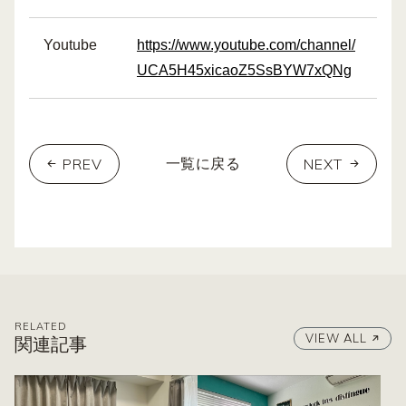
Youtube
https://www.youtube.com/channel/
UCA5H45xicaoZ5SsBYW7xQNg
PREV
NEXT
一覧に戻る
RELATED
VIEW ALL
関連記事